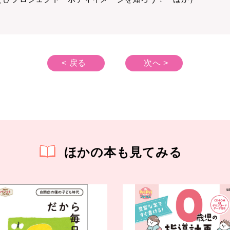
< 戻る
次へ >
ほかの本も見てみる