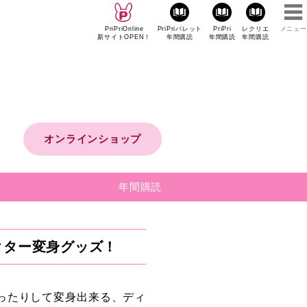
PriPriOnline
PriPriパレット
PriPri
レクリエ
メニュー
新サイトOPEN！
年間購読
年間購読
年間購読
オンラインショップ
年間購読
クター変身グッズ！
ったりして変身出来る、ディ