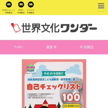
PriPriパレット
PriPri
レクリエ
メニュー
年間購読
年間購読
年間購読
PriPri
最新号
年間購読