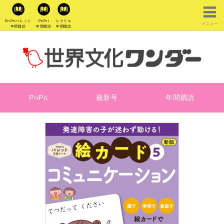
PriPriパレット
PriPri
レクリエ
メニュー
年間購読
年間購読
年間購読
PriPri
最新号
年間購読