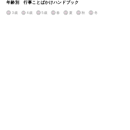
年齢別 行事ことばかけハンドブック
3歳
4歳
5歳
春
夏
秋
冬