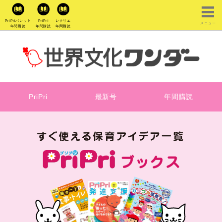
PriPriパレット
PriPri
レクリエ
メニュー
年間購読
年間購読
年間購読
PriPri
最新号
年間購読