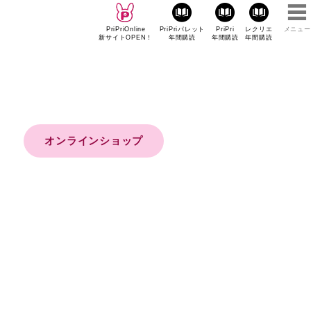
PriPriOnline
PriPriパレット
PriPri
レクリエ
メニュー
新サイトOPEN！
年間購読
年間購読
年間購読
オンラインショップ