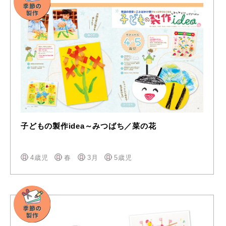
子どもの製作idea～みつばち／菜の花
4歳児
春
3月
5歳児