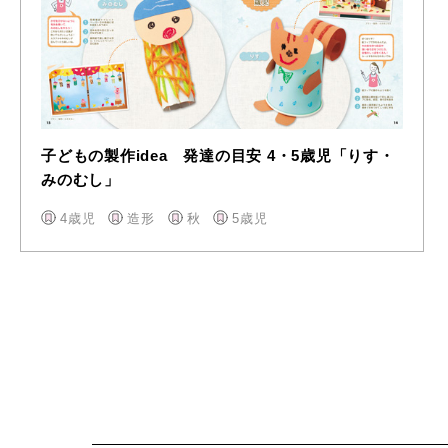
子どもの製作idea 発達の目安 4・5歳児「りす・
みのむし」
4歳児
造形
秋
5歳児