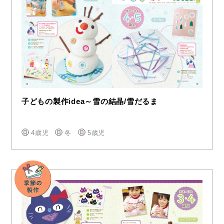
子どもの製作idea～雪の結晶/雪だるま
4歳児
冬
5歳児