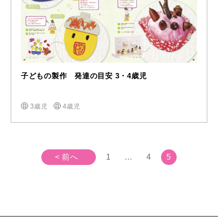
子どもの製作 発達の目安 3・4歳児
3歳児
4歳児
< 前へ
1
…
4
5