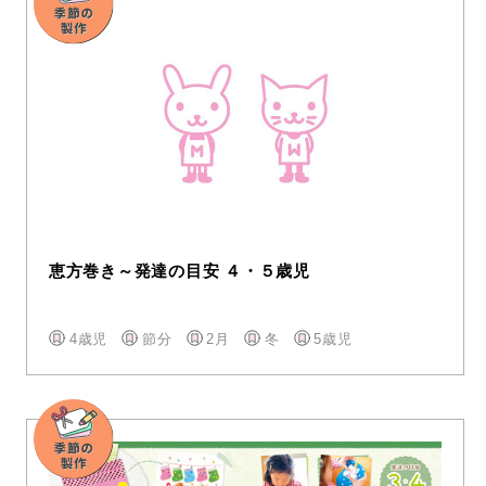
恵方巻き～発達の目安 ４・５歳児
4歳児
節分
2月
冬
5歳児