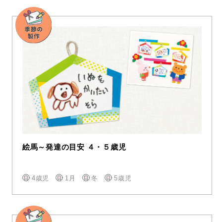
絵馬～発達の目安 ４・５歳児
4歳児
1月
冬
5歳児