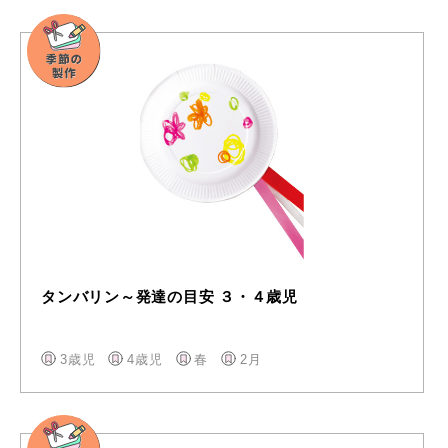
タンバリン～発達の目安 ３・４歳児
3歳児
4歳児
春
2月