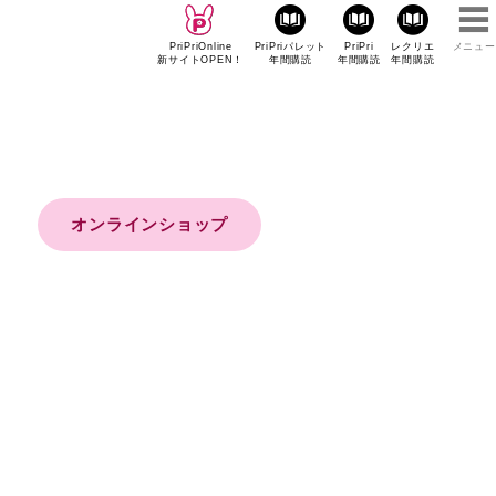
PriPriOnline
PriPriパレット
PriPri
レクリエ
メニュー
新サイトOPEN！
年間購読
年間購読
年間購読
オンラインショップ