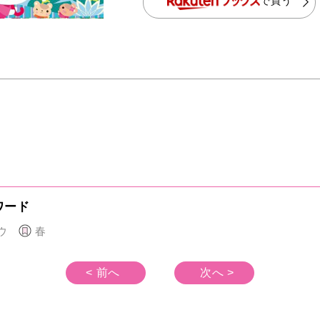
で買う
ワード
ウ
春
< 前へ
次へ >