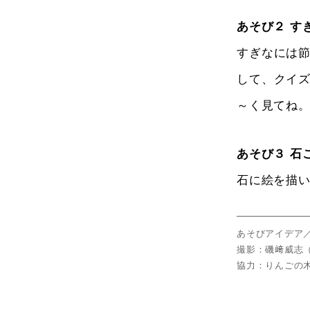
あそび２ す
すぎなには
して、クイ
～く見てね
あそび３ 石
石に絵を描
あそびアイデア
撮影：磯﨑威志（Foc
協力：りんごの