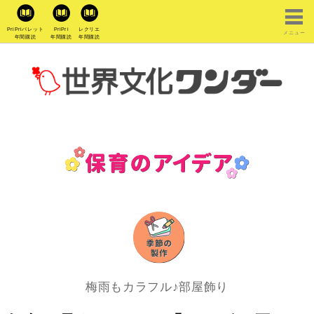
PriPriパレット
PriPri
レクリエ
メニュー
年間購読
年間購読
年間購読
梅雨もカラフル♪部屋飾り