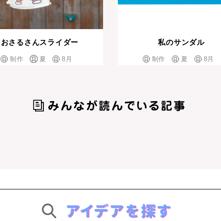
おさるさんスライダー
私のサンダル
制作
夏
8月
制作
夏
8月