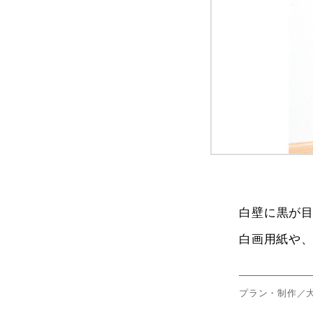
白壁に黒が
白画用紙や
プラン・制作／