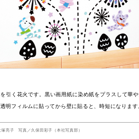
目を引く花火です。黒い画用紙に染め紙をプラスして華や
、透明フィルムに貼ってから壁に貼ると、時短になります
大塚亮子 写真／久保田彩子（本社写真部）