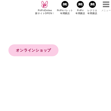
PriPriOnline
PriPriパレット
PriPri
レクリエ
メニュー
新サイトOPEN！
年間購読
年間購読
年間購読
オンラインショップ