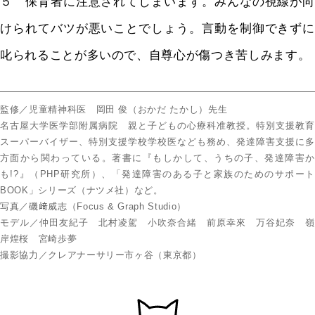
５ 保育者に注意されてしまいます。みんなの視線が向
けられてバツが悪いことでしょう。言動を制御できずに
叱られることが多いので、自尊心が傷つき苦しみます。
監修／児童精神科医 岡田 俊（おかだ たかし）先生
名古屋大学医学部附属病院 親と子どもの心療科准教授。特別支援教育
スーパーバイザー、特別支援学校学校医なども務め、発達障害支援に多
方面から関わっている。著書に『もしかして、うちの子、発達障害か
も!?』（PHP研究所）、「発達障害のある子と家族のためのサポート
BOOK」シリーズ（ナツメ社）など。
写真／磯﨑威志（Focus & Graph Studio）
モデル／仲田友紀子 北村凌駕 小吹奈合緒 前原幸來 万谷妃奈 嶺
岸煌桜 宮崎歩夢
撮影協力／クレアナーサリー市ヶ谷（東京都）