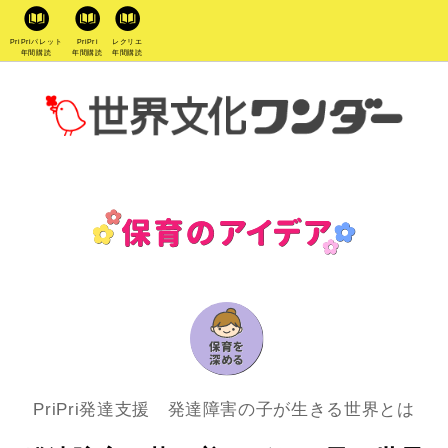
PriPriパレット
PriPri
レクリエ
年間購読
年間購読
年間購読
PriPri発達支援 発達障害の子が生きる世界とは