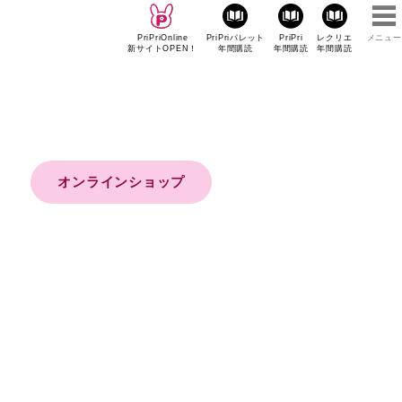
PriPriOnline
PriPriパレット
PriPri
レクリエ
メニュー
新サイトOPEN！
年間購読
年間購読
年間購読
オンラインショップ