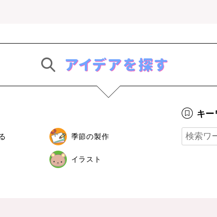
キー
る
季節の製作
イラスト