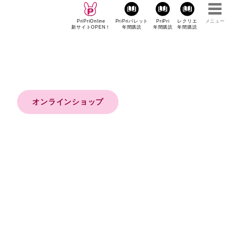
PriPriOnline
PriPriパレット
PriPri
レクリエ
メニュー
新サイトOPEN！
年間購読
年間購読
年間購読
オンラインショップ