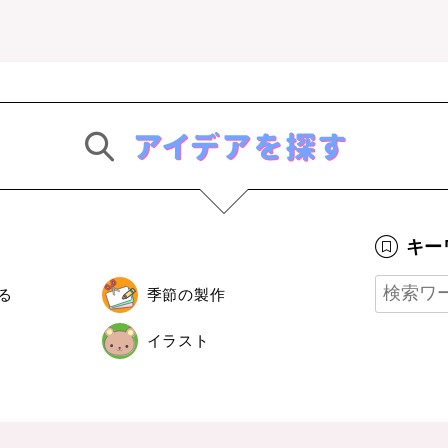
キー
る
季節の製作
イラスト