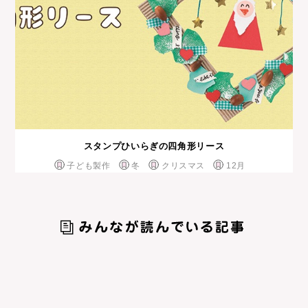
スタンプひいらぎの四角形リース
子ども製作
冬
クリスマス
12月