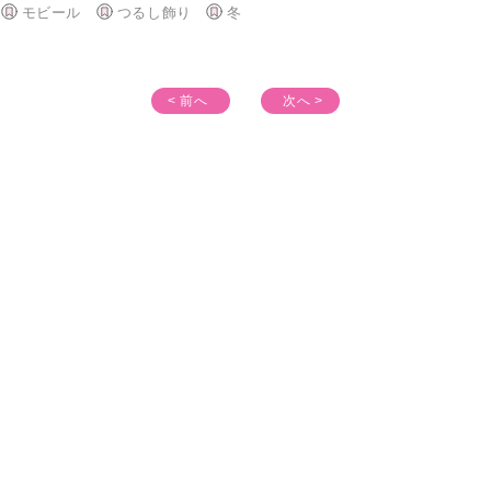
モビール
つるし飾り
冬
< 前へ
次へ >