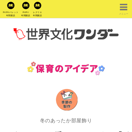
PriPriパレット
PriPri
レクリエ
メニュー
年間購読
年間購読
年間購読
冬のあったか部屋飾り