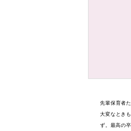
先輩保育者
大変なとき
ず。最高の