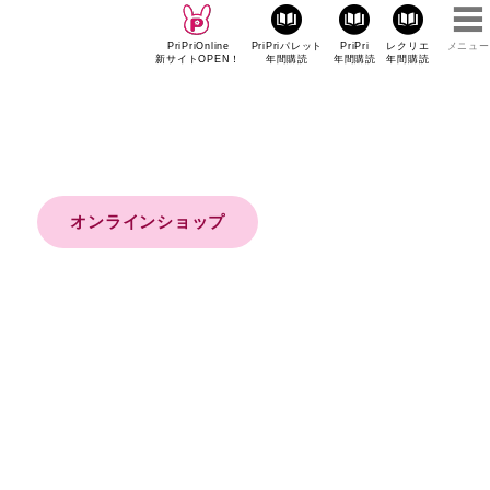
PriPriOnline
PriPriパレット
PriPri
レクリエ
メニュー
新サイトOPEN！
年間購読
年間購読
年間購読
オンラインショップ