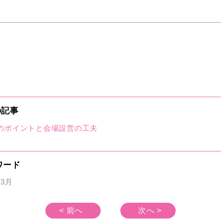
の記事
のポイントと会場設営の工夫
ワード
3月
< 前へ
次へ >