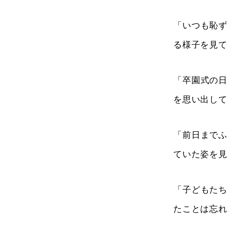
「いつも恥
る様子を見
「卒園式の
を思い出し
「前日まで
ていた姿を
「子どもた
たことは忘