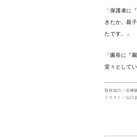
「保護者に
きたか。親
たです。」
「園長に『
堂々として
取材協力／岩﨑
イラスト／山口