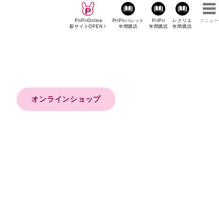
PriPriOnline
PriPriパレット
PriPri
レクリエ
メニュー
新サイトOPEN！
年間購読
年間購読
年間購読
オンラインショップ