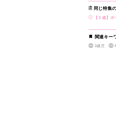
同じ特集
【５歳】ポ
関連キー
3歳児