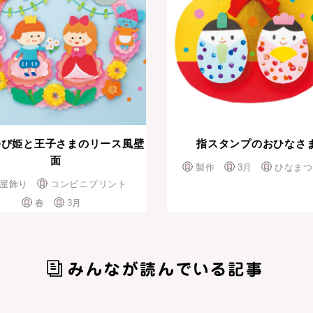
ゆび姫と王子さまのリース風壁
指スタンプのおひなさ
面
製作
3月
ひなまつ
屋飾り
コンビニプリント
春
3月