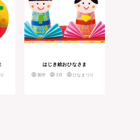
ま
はじき絵おひなさま
り
製作
3月
ひなまつり