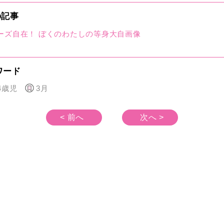
の記事
ーズ自在！ ぼくのわたしの等身大自画像
ワード
4歳児
3月
< 前へ
次へ >