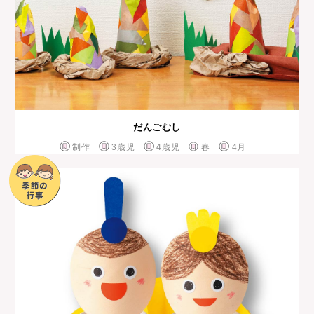
だんごむし
制作
3歳児
4歳児
春
4月