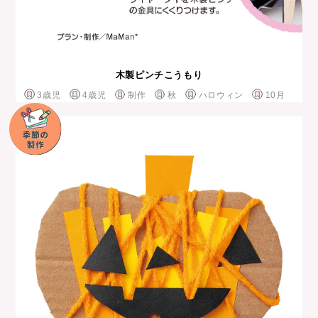
木製ピンチこうもり
3歳児
4歳児
制作
秋
ハロウィン
10月