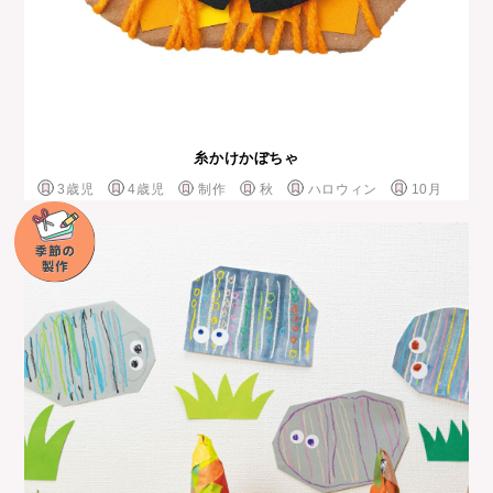
糸かけかぼちゃ
3歳児
4歳児
制作
秋
ハロウィン
10月