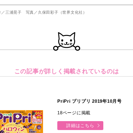
作／三浦晃⼦ 写真／久保⽥彩⼦（世界⽂化社）
この記事が詳しく
掲載されているのは
PriPri プリプリ 2019年10月号
18ページに掲載
詳細はこちら