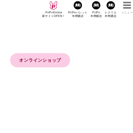
PriPriOnline
PriPriパレット
PriPri
レクリエ
メニュー
新サイトOPEN！
年間購読
年間購読
年間購読
オンラインショップ