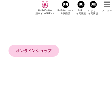
PriPriOnline
PriPriパレット
PriPri
レクリエ
メニュー
新サイトOPEN！
年間購読
年間購読
年間購読
オンラインショップ