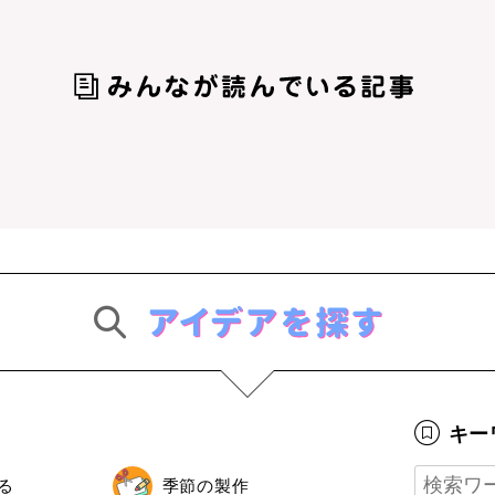
キー
る
季節の製作