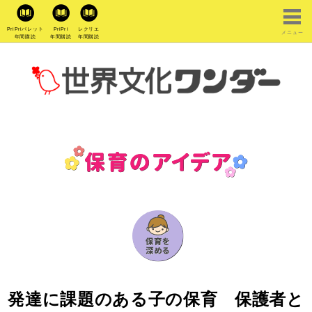
PriPriパレット
PriPri
レクリエ
メニュー
年間購読
年間購読
年間購読
発達に課題のある子の保育 保護者と