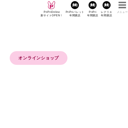
PriPriOnline
PriPriパレット
PriPri
レクリエ
メニュー
新サイトOPEN！
年間購読
年間購読
年間購読
オンラインショップ