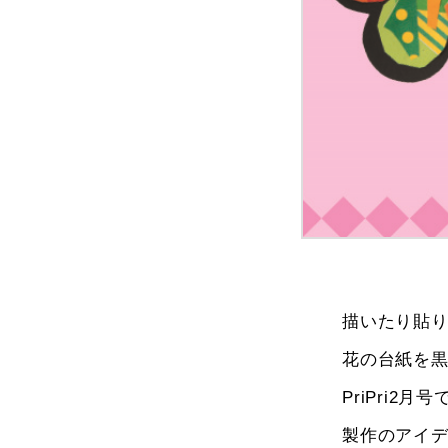
描いたり貼
花の台紙を
PriPri
製作のアイ