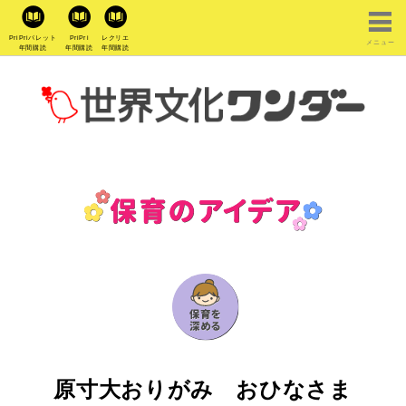
PriPriパレット
PriPri
レクリエ
メニュー
年間購読
年間購読
年間購読
原寸大おりがみ おひなさま