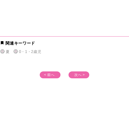
関連キーワード
夏
0・1・2歳児
< 前へ
次へ >