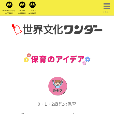
PriPriパレット
PriPri
レクリエ
メニュー
年間購読
年間購読
年間購読
0・1・2歳児の保育