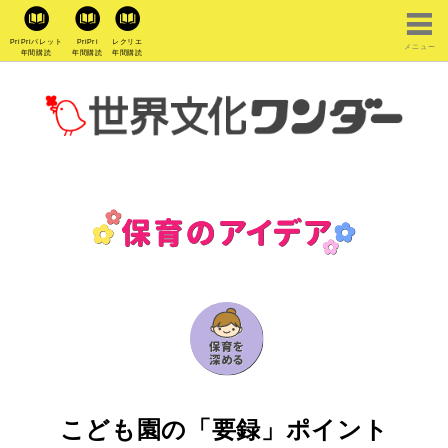
PriPriパレット
PriPri
レクリエ
メニュー
年間購読
年間購読
年間購読
こども園の「要録」ポイント