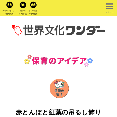
PriPriパレット
PriPri
レクリエ
メニュー
年間購読
年間購読
年間購読
赤とんぼと紅葉の吊るし飾り