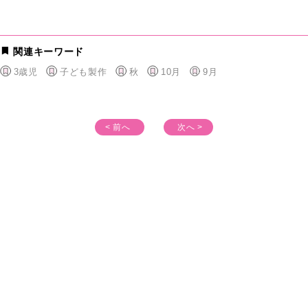
関連キーワード
3歳児
子ども製作
秋
10月
9月
< 前へ
次へ >