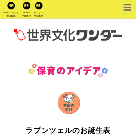
PriPriパレット
PriPri
レクリエ
メニュー
年間購読
年間購読
年間購読
ラプンツェルのお誕生表