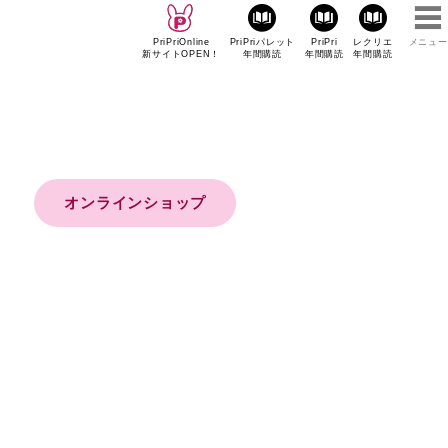
PriPriOnline
PriPriパレット
PriPri
レクリエ
メニュー
新サイトOPEN！
年間購読
年間購読
年間購読
オンラインショップ