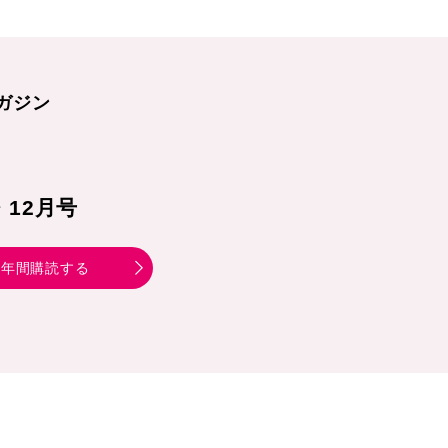
ガジン
1・12月号
年間購読する