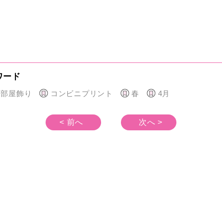
ワード
部屋飾り
コンビニプリント
春
4月
< 前へ
次へ >