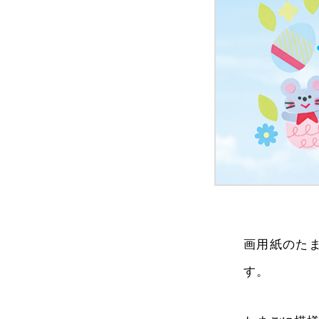
画用紙のた
す。