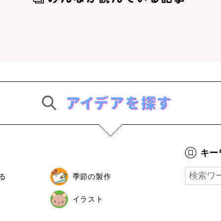
キー
る
季節の製作
イラスト