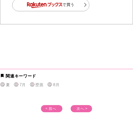
で買う
関連キーワード
夏
7月
壁面
8月
< 前へ
次へ >