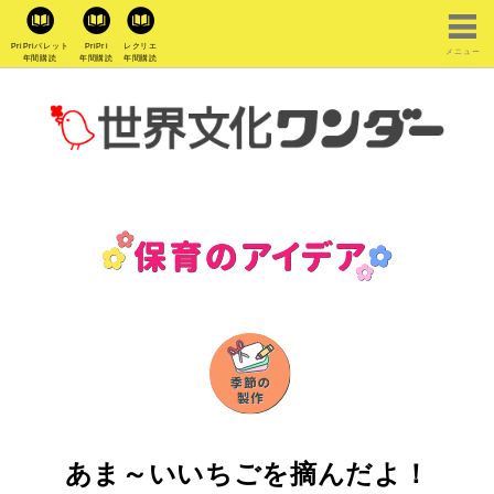
PriPriパレット
PriPri
レクリエ
メニュー
年間購読
年間購読
年間購読
あま～いいちごを摘んだよ！