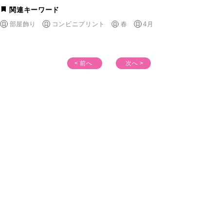
関連キーワード
部屋飾り
コンビニプリント
春
4月
< 前へ
次へ >