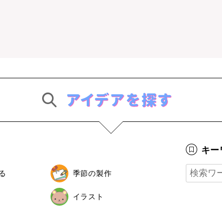
キー
る
季節の製作
イラスト