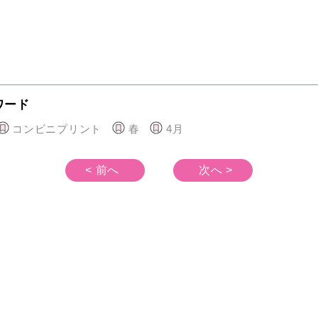
ワード
コンビニプリント
春
4月
< 前へ
次へ >