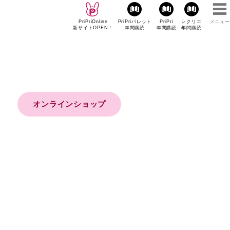
PriPriOnline
PriPriパレット
PriPri
レクリエ
メニュー
新サイトOPEN！
年間購読
年間購読
年間購読
オンラインショップ