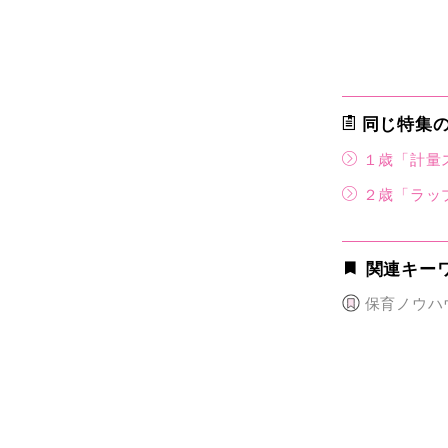
同じ特集
１歳「計量
２歳「ラッ
関連キー
保育ノウハ