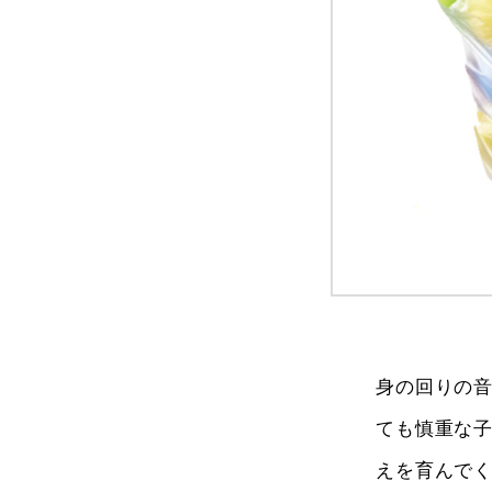
身の回りの
ても慎重な
えを育んで