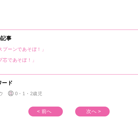
の記事
スプーンであそぼ！」
プ芯であそぼ！」
ワード
ウ
0・1・2歳児
< 前へ
次へ >