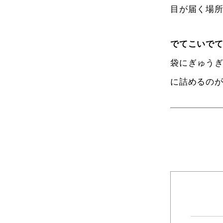
目が届く場
でてこいで
袋にぎゅう
に詰めるの