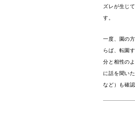
ズレが生じ
す。
一度、園の
らば、転園
分と相性の
に話を聞い
など）も確