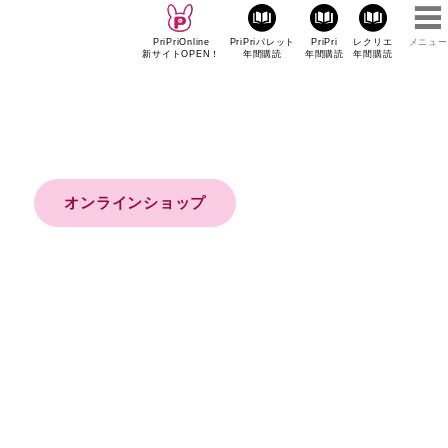
PriPriOnline
PriPriパレット
PriPri
レクリエ
メニュー
新サイトOPEN！
年間購読
年間購読
年間購読
オンラインショップ