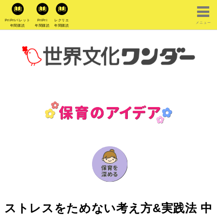
PriPriパレット
PriPri
レクリエ
メニュー
年間購読
年間購読
年間購読
ストレスをためない考え方&実践法 中