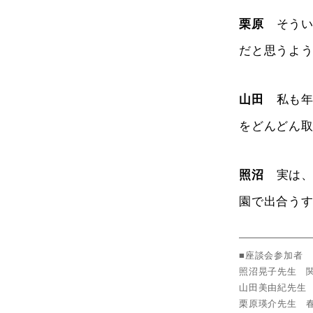
栗原
そうい
だと思うよ
山田
私も年
をどんどん
照沼
実は、
園で出合う
■座談会参加者
照沼晃子先生 
山田美由紀先生
栗原瑛介先生 