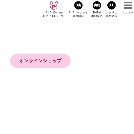
PriPriOnline
PriPriパレット
PriPri
レクリエ
メニュー
新サイトOPEN！
年間購読
年間購読
年間購読
オンラインショップ