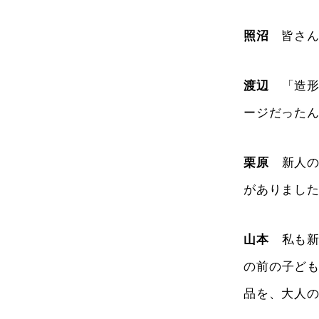
照沼
皆さん
渡辺
「造形
ージだった
栗原
新人の
がありまし
山本
私も新
の前の子ど
品を、大人