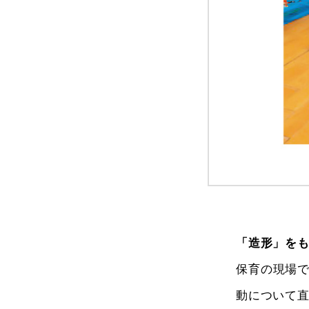
「造形」を
保育の現場
動について