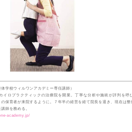
整体学校ウィルワンアカデミー専任講師）
内にカイロプラクティックの治療院を開業。丁寧な分析や施術が評判を呼
くの保育者が来院するように。７年半の経営を経て院長を退き、現在は整
任講師を務める。
lone-academy.jp/