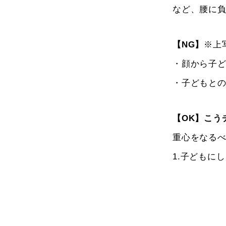
など、腰に
【NG】
※上
・顔から子
・子どもと
【OK】こう
重心をなる
1.子どもに