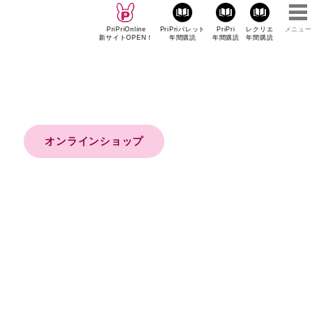
PriPriOnline
PriPriパレット
PriPri
レクリエ
メニュー
新サイトOPEN！
年間購読
年間購読
年間購読
オンラインショップ