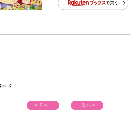
で買う
ワード
< 前へ
次へ >