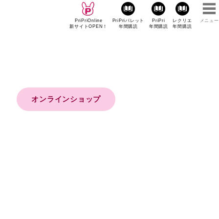
PriPriOnline
PriPriパレット
PriPri
レクリエ
メニュー
新サイトOPEN！
年間購読
年間購読
年間購読
オンラインショップ