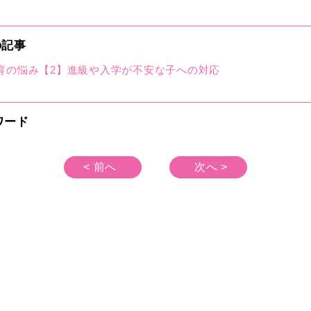
の記事
育の悩み【2】進級や入学が不安な子への対応
ワード
< 前へ
次へ >