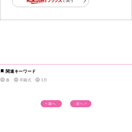
で買う
関連キーワード
春
卒園式
3月
< 前へ
次へ >