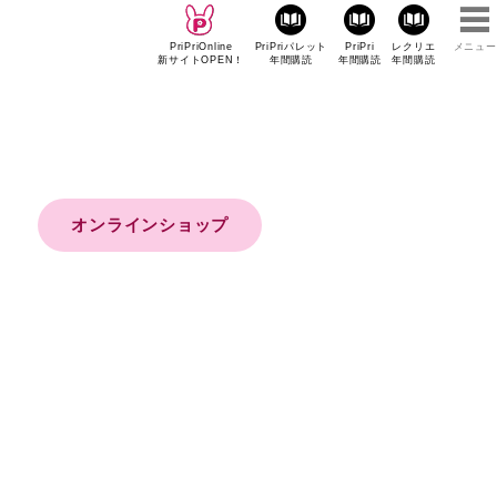
PriPriOnline
PriPriパレット
PriPri
レクリエ
メニュー
新サイトOPEN！
年間購読
年間購読
年間購読
オンラインショップ