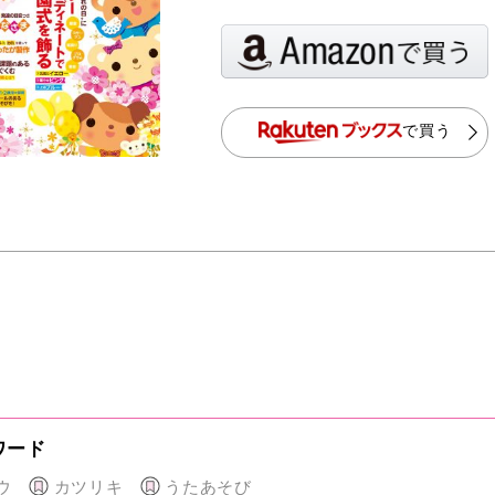
で買う
ワード
ウ
カツリキ
うたあそび