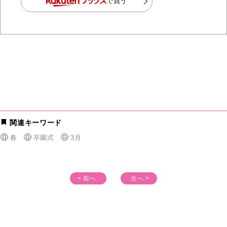
で買う
関連キーワード
春
卒園式
3月
< 前へ
次へ >