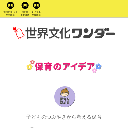
PriPriパレット
PriPri
レクリエ
年間購読
年間購読
年間購読
子どものつぶやきから考える保育