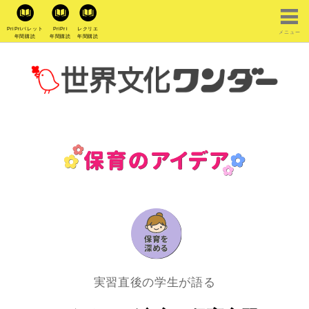
PriPriパレット
PriPri
レクリエ
メニュー
年間購読
年間購読
年間購読
実習直後の学生が語る