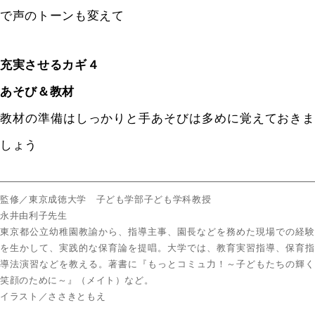
で声のトーンも変えて
充実させるカギ４
あそび＆教材
教材の準備はしっかりと手あそびは多めに覚えておきま
しょう
監修／東京成徳大学 子ども学部子ども学科教授
永井由利子先生
東京都公立幼稚園教諭から、指導主事、園長などを務めた現場での経験
を生かして、実践的な保育論を提唱。大学では、教育実習指導、保育指
導法演習などを教える。著書に『もっとコミュ力！～子どもたちの輝く
笑顔のために～』（メイト）など。
イラスト／ささきともえ