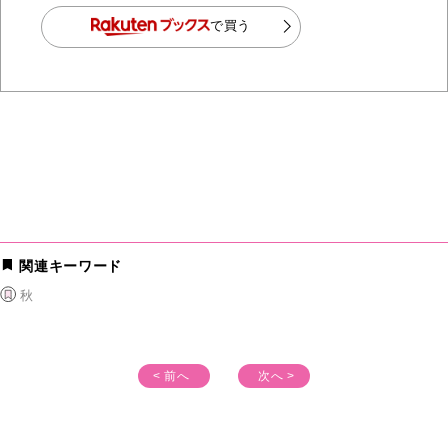
で買う
関連キーワード
秋
< 前へ
次へ >