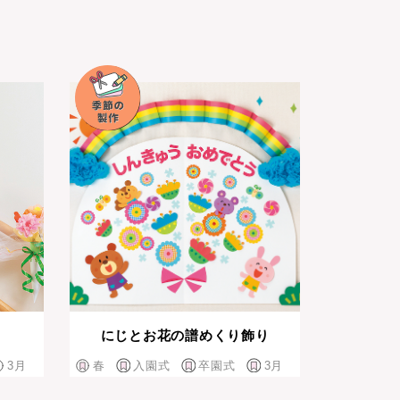
にじとお花の譜めくり飾り
3月
春
入園式
卒園式
3月