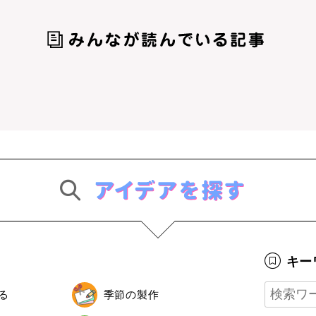
キー
る
季節の製作