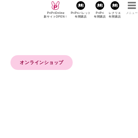
PriPriOnline
PriPriパレット
PriPri
レクリエ
メニュー
新サイトOPEN！
年間購読
年間購読
年間購読
オンラインショップ