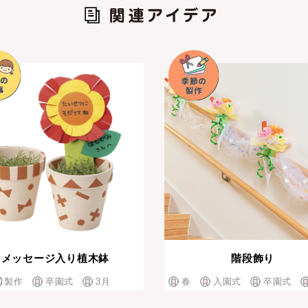
メッセージ入り植木鉢
階段飾り
製作
卒園式
3月
春
入園式
卒園式