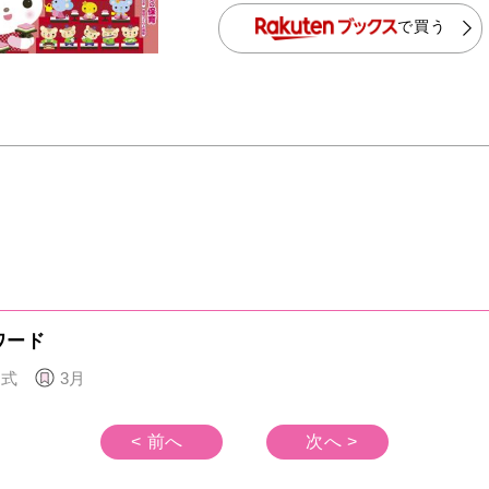
で買う
ワード
園式
3月
< 前へ
次へ >