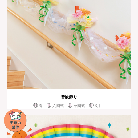
階段飾り
春
入園式
卒園式
3月