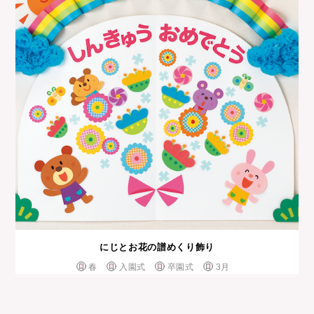
にじとお花の譜めくり飾り
春
入園式
卒園式
3月