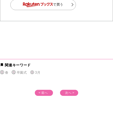
で買う
関連キーワード
春
卒園式
3月
< 前へ
次へ >