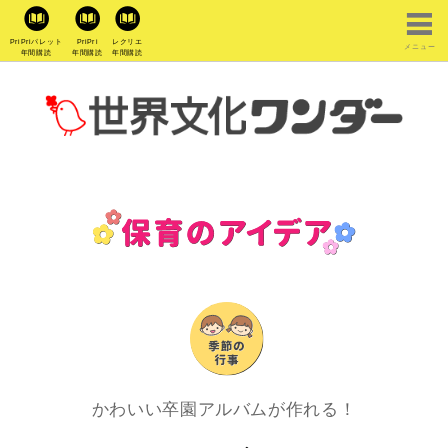
PriPriパレット
PriPri
レクリエ
メニュー
年間購読
年間購読
年間購読
かわいい卒園アルバムが作れる！