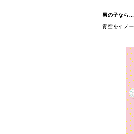
男
の子
なら
青空をイメ