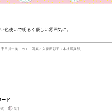
…
淡い色使いで明るく優しい雰囲気に。
／宇田川一美 カモ 写真／久保田彩子（本社写真部）
ワード
園式
3月