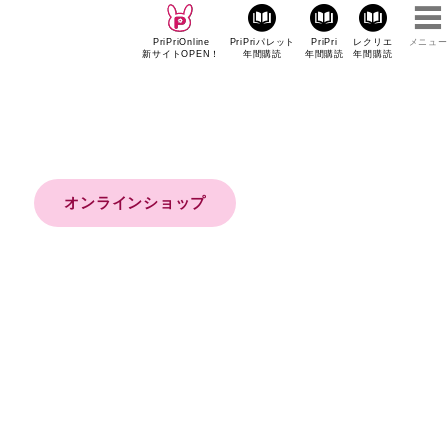
PriPriOnline
PriPriパレット
PriPri
レクリエ
メニュー
新サイトOPEN！
年間購読
年間購読
年間購読
オンラインショップ