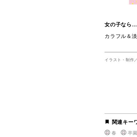
女
の子
なら
カラフル＆
イラスト・制作
関連キー
春
卒