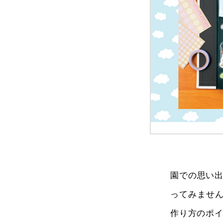
園での思い
ってみません
作り方のポ