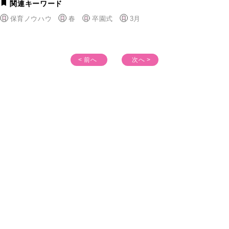
関連キーワード
保育ノウハウ
春
卒園式
3月
< 前へ
次へ >