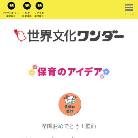
PriPriパレット
PriPri
レクリエ
メニュー
年間購読
年間購読
年間購読
卒園おめでとう！壁面