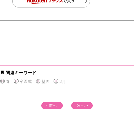
で買う
関連キーワード
春
卒園式
壁面
3月
< 前へ
次へ >